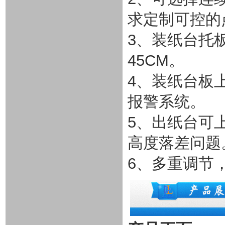
求
定制可控的
3、装纸台托
45CM。
4、装纸台板
报警系统。
5、出纸台可
高度落差问题
6、多重调节