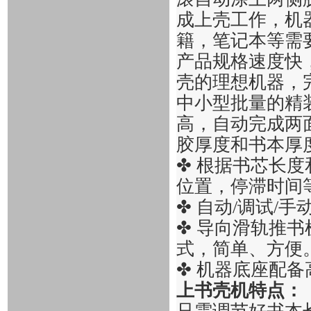
成上壳工作，机
籍，笔记本等需
产品规格速度快
壳的理想机器，
中小型批量的精
高，自动完成两
胶厚度和书本厚
✤
根据书芯长度
位置，停滞时间
✤
自动/调试/
✤
导向滑轨推书
式，简单、方便
✤
机器底座配备
上书壳机特点：