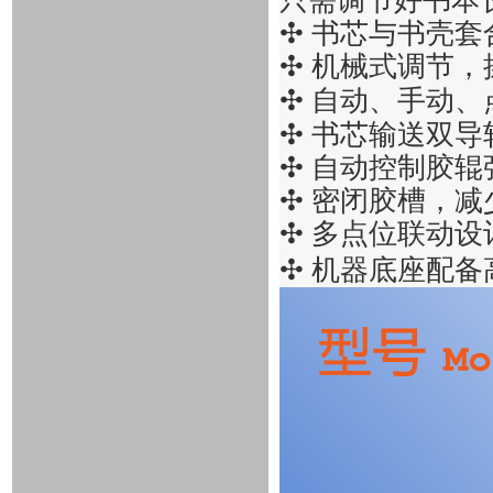
只需调节好书本
✣
书芯与书壳套
✣
机械式调节
，
✣
自动、手动、
✣
书芯输送双导
✣
自动控制胶辊
✣
密闭胶槽，减
✣
多点位联动设
✣
机器底座配备