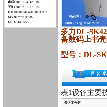
电话:
+86 18033121886
手机:
+86 15813771027
E-mail:
gdduoli@gdduoli.com
Skype:
yoyo.feng59
QQ:
504323270
多力DL-SK
备数码上书壳
型号：DL-SK
1
表
设备主要
最大工作尺寸