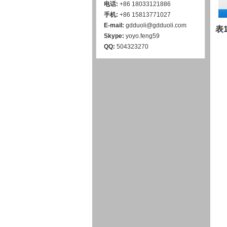
电话:
+86 18033121886
手机:
+86 15813771027
E-mail:
gdduoli@gdduoli.com
表
Skype:
yoyo.feng59
QQ:
504323270