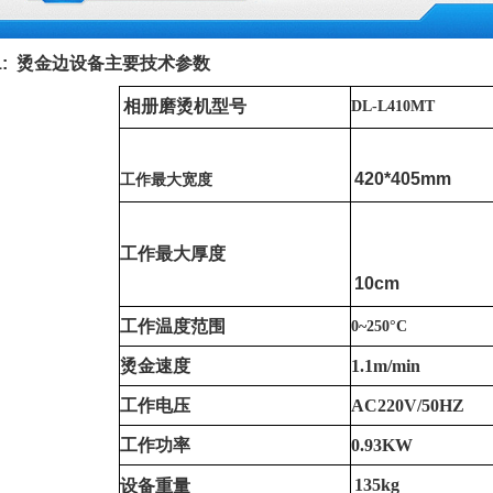
1: 烫金边
设备主要技术参数
相册磨烫机型号
DL-L410MT
420*405mm
工作最大宽度
工作最大厚度
10cm
工作温度范围
0~
250
°
C
烫金速度
1.1m/min
工作电压
AC220V/50HZ
工作功率
0.93KW
135kg
设备重量