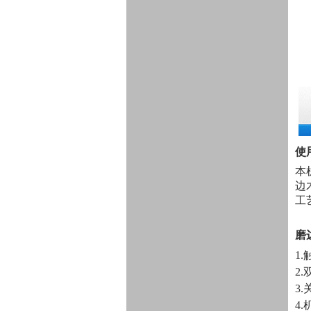
使
本
边
工
磨
1
2
3
4.