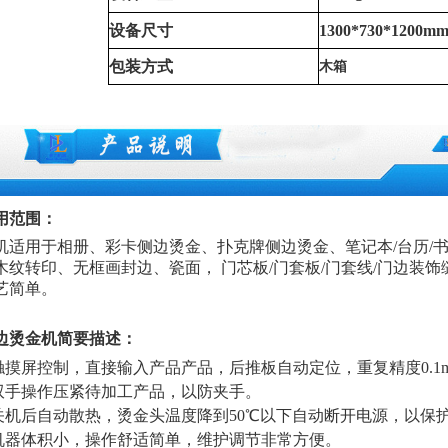
设备尺寸
1300*730*1200m
包装方式
木箱
用范围：
机适用于相册、彩卡侧边烫金、扑克牌侧边烫金、笔记本/台历/书
木纹转印、无框画封边、瓷面， 门芯板/门套板/门套线/门边装
艺简单。
边烫金机简要描述：
.触摸屏控制，直接输入产品产品，后推板自动定位，重复精度0.1
.双手操作压紧待加工产品，以防夹手。
.关机后自动散热，烫金头温度降到50℃以下自动断开电源，以保
机器
体积小，操作舒适简单，维护调节非常方便。