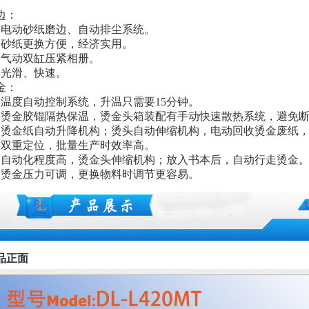
边：
、电动砂纸磨边、自动排尘系统。
、
砂纸更换方便，经济实用。
、
气动双缸压紧相册。
、
光滑、快速。
金：
、温度自动控制系统，升温只需要15分钟。
、烫金胶锟隔热保温，烫金头箱装配有手动快速散热系统，避免
、烫金纸自动升降机构；
烫头自动伸缩机构，
电动回收烫金废纸
、双重定位，批量生产时效率高。
、自动化程度高，烫金头伸缩机构；放入书本后，自动行走烫金
，烫金压力可调，更换物料时调节更容易。
品正面