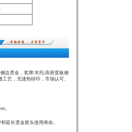
m
侧边烫金，奖牌/木托/高密度板侧
饰缝工艺，无缝热转印，市场认可、
mm。
护和延长烫金胶头使用寿命。