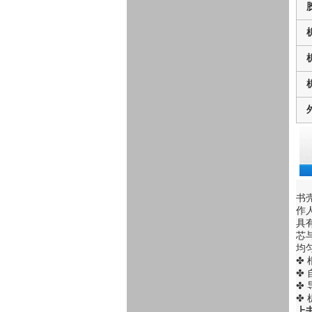
书
作
具
芯
均
✤
✤
✤
✤
上