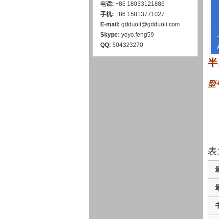
电话:
+86 18033121886
手机:
+86 15813771027
E-mail:
gdduoli@gdduoli.com
Skype:
yoyo.feng59
QQ:
504323270
半
型
表