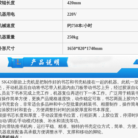
胶辊长度
420mm
机器用电
220V
机械速度
约
750
本
/
小时
机器重量
250kg
外形尺寸
1650*820*1740mm
SK420新款上壳机是把制作好的书芯和书壳粘接在一起的机器。此机一
壳，开动机器后自动将书芯带入机器内由刀板带动书芯上升，经过胶滚自
人员去下书本完成上壳工作，机器复位再进行下一本工作。广泛用于精装
有操作简单方便，更换产品规格速度快，动作稳定可靠，书芯两面上胶均
与书壳套合，非常适合多品种和中小型批量的精装书、相册制作，操作简
匀涂胶扫衬和套合，方便调整扫衬时的涂胶厚度和书本厚度。
根据书芯长度和厚度，手动设置推书位置，行程距离，上胶位置，停滞时
自动/调试/手动模式转换、补水和清洗等功。
导向滑轨推书机构，运行平稳、精准。独特的书壳定位方式，简单、方便
机器底座配备高承载方便调整水平、支撑和移动的脚轮。
书壳机特点：