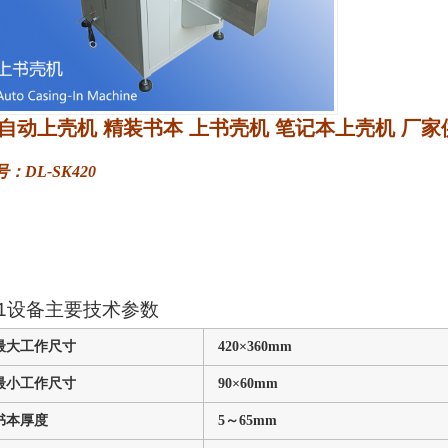
自动上壳机 精装书本 上书壳机 笔记本上壳机 厂家
号
：DL-SK420
1
设备主要技术参数
最大工作尺寸
420×360mm
最小工作尺寸
90×60mm
书本厚度
5
～
65mm