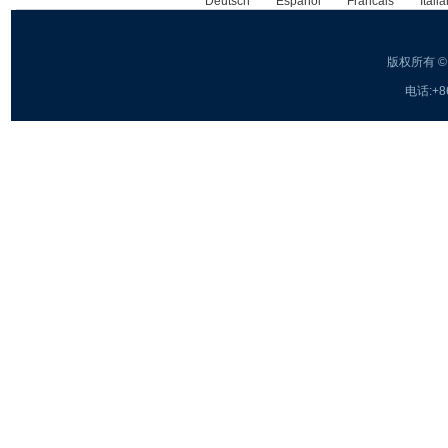
Deutsch
Espanol
Francais
Itali
版权所有 
电话:+8