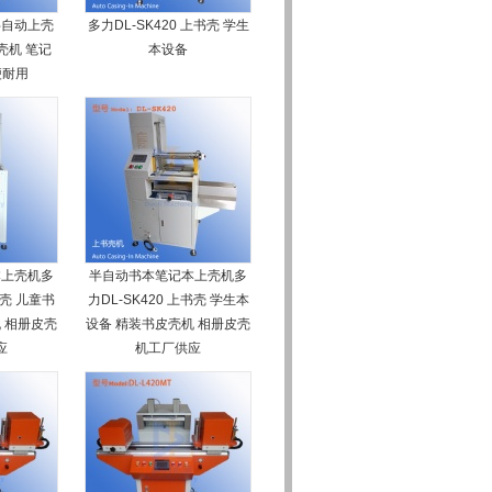
 半自动上壳
多力DL-SK420 上书壳 学生
壳机 笔记
本设备
便耐用
本上壳机多
半自动书本笔记本上壳机多
书壳 儿童书
力DL-SK420 上书壳 学生本
 相册皮壳
设备 精装书皮壳机 相册皮壳
应
机工厂供应