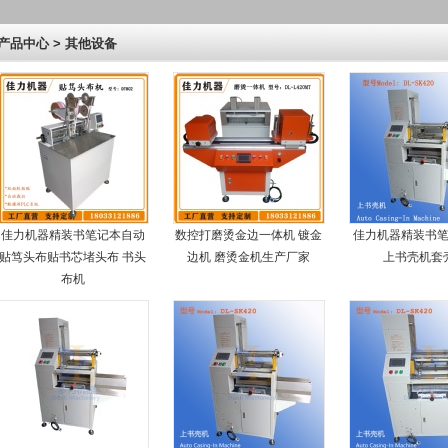
产品中心 > 其他设备
佳力机器精装书笔记本自动
数控打磨烫金边一体机 镀金
佳力机器精装书
贴笃头布贴书芯堵头布 书头
边机 磨烫金机生产厂家
上书壳机套
布机