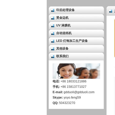
印后处理设备
烫金边机
UV 淋膜机
自动送纸机
LED 灯饰加工生产设备
其他设备
联系我们
电话:
+86 18033121886
手机:
+86 15813771027
E-mail:
gdduoli@gdduoli.com
Skype:
yoyo.feng59
QQ:
504323270